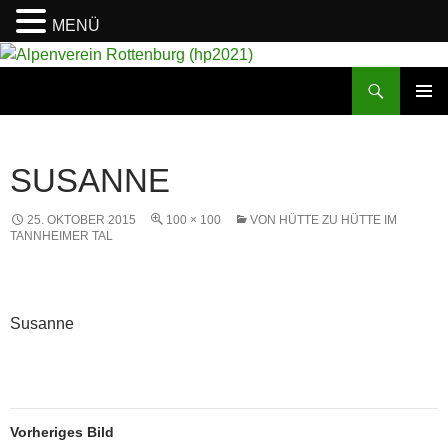
MENÜ
Suchen
Alpenverein Rottenburg (hp2021)
ZUM
PRIMÄR
INHALT
MENÜ
SPRINGEN
SUSANNE
25. OKTOBER 2015
100 × 100
VON HÜTTE ZU HÜTTE IM
TANNHEIMER TAL
Susanne
Vorheriges Bild