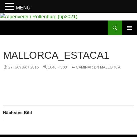
MENÜ
Suchen
Alpenverein Rottenburg (hp2021)
ZUM
PRIMÄR
INHALT
MENÜ
SPRINGEN
MALLORCA_ESTACA1
27. JANUAR 2016
1048 × 303
CAMINAR EN MALLORCA
Nächstes Bild