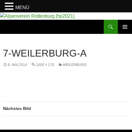
MENÜ
Suchen
Alpenverein Rottenburg (hp2021)
ZUM
PRIMÄR
INHALT
MENÜ
SPRINGEN
7-WEILERBURG-A
8. MAI 2014
1000 × 170
WEILERBURG
Nächstes Bild