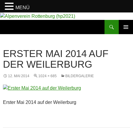
MENÜ
Suchen
Alpenverein Rottenburg (hp2021)
ZUM
PRIMÄR
INHALT
MENÜ
SPRINGEN
ERSTER MAI 2014 AUF
DER WEILERBURG
12. MAI 2014
1024 × 685
BILDERGALERIE
Erster Mai 2014 auf der Weilerburg