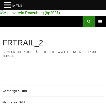
MENÜ
Suchen
Alpenverein Rottenburg (hp2021)
ZUM
PRIMÄR
INHALT
MENÜ
SPRINGEN
FRTRAIL_2
29. OKTOBER 2018
1038 × 320
WIE TÜBINGEN – NUR MIT
BERGEN
Vorheriges Bild
Nächstes Bild