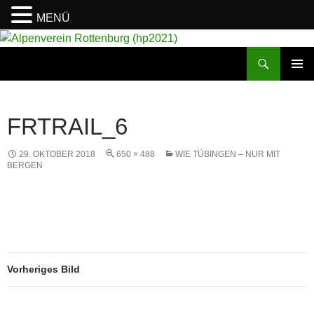
MENÜ
Suchen
Alpenverein Rottenburg (hp2021)
ZUM
PRIMÄR
INHALT
MENÜ
SPRINGEN
FRTRAIL_6
29. OKTOBER 2018
650 × 488
WIE TÜBINGEN – NUR MIT
BERGEN
Vorheriges Bild