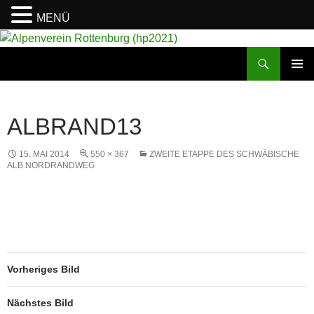
MENÜ
Suchen
Alpenverein Rottenburg (hp2021)
ZUM
PRIMÄR
INHALT
MENÜ
SPRINGEN
ALBRAND13
15. MAI 2014
550 × 367
ZWEITE ETAPPE DES SCHWÄBISCHE
ALB NORDRANDWEG
Vorheriges Bild
Nächstes Bild