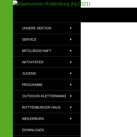
Suchen
Alpenverein Rottenburg (hp2021)
Sektion im Deutschen Alpenverein
UNSERE SEKTION
(DAV)
SERVICE
MITGLIEDSCHAFT
AKTIVITÄTEN
JUGEND
PROGRAMM
OUTDOOR-KLETTERWAND
ROTTENBURGER HAUS
WEILERBURG
DOWNLOADS