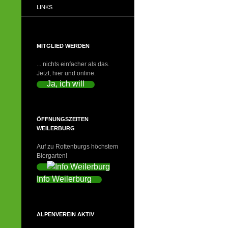
LINKS
MITGLIED WERDEN
... nichts einfacher als das.
Jetzt, hier und online.
Ja, ich will
ÖFFNUNGSZEITEN
WEILERBURG
Auf zu Rottenburgs höchstem
Biergarten!
Info Weilerburg
ALPENVEREIN AKTIV