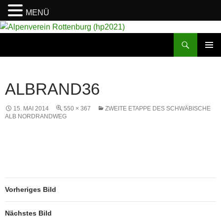
MENÜ
Suchen
Alpenverein Rottenburg (hp2021)
ZUM
PRIMÄR
INHALT
MENÜ
SPRINGEN
ALBRAND36
15. MAI 2014
550 × 367
ZWEITE ETAPPE DES SCHWÄBISCHE
ALB NORDRANDWEG
Vorheriges Bild
Nächstes Bild