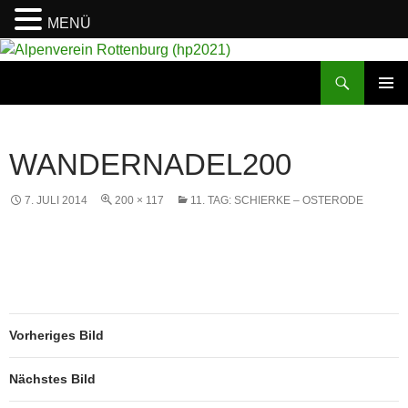
MENÜ
Suchen
Alpenverein Rottenburg (hp2021)
ZUM
PRIMÄR
INHALT
MENÜ
SPRINGEN
WANDERNADEL200
7. JULI 2014
200 × 117
11. TAG: SCHIERKE – OSTERODE
Vorheriges Bild
Nächstes Bild