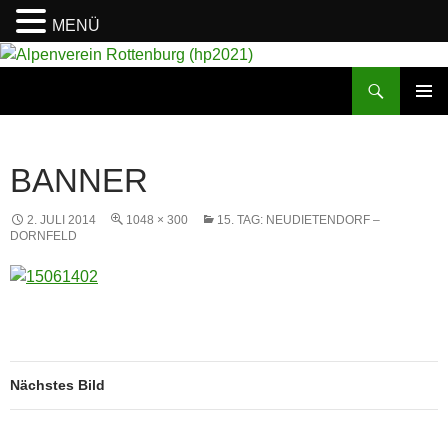
MENÜ
Suchen
Alpenverein Rottenburg (hp2021)
ZUM
PRIMÄR
INHALT
MENÜ
SPRINGEN
BANNER
2. JULI 2014
1048 × 300
15. TAG: NEUDIETENDORF –
DORNFELD
Nächstes Bild