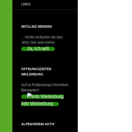
LINKS
MITGLIED WERDEN
... nichts einfacher als das.
Jetzt, hier und online.
Ja, ich will
ÖFFNUNGSZEITEN
WEILERBURG
Auf zu Rottenburgs höchstem
Biergarten!
Info Weilerburg
ALPENVEREIN AKTIV