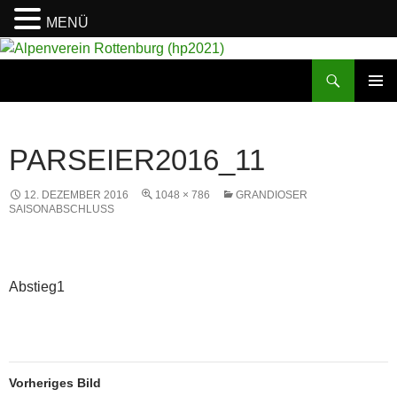
MENÜ
Suchen
Alpenverein Rottenburg (hp2021)
ZUM
PRIMÄR
INHALT
MENÜ
SPRINGEN
PARSEIER2016_11
12. DEZEMBER 2016
1048 × 786
GRANDIOSER
SAISONABSCHLUSS
Abstieg1
Vorheriges Bild