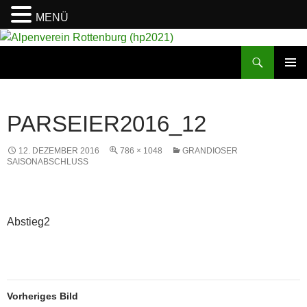
MENÜ
Suchen
Alpenverein Rottenburg (hp2021)
ZUM
PRIMÄR
INHALT
MENÜ
SPRINGEN
PARSEIER2016_12
12. DEZEMBER 2016
786 × 1048
GRANDIOSER
SAISONABSCHLUSS
Abstieg2
Vorheriges Bild