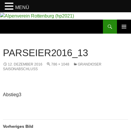
MENÜ
Suchen
Alpenverein Rottenburg (hp2021)
ZUM
PRIMÄR
INHALT
MENÜ
SPRINGEN
PARSEIER2016_13
12. DEZEMBER 2016
786 × 1048
GRANDIOSER
SAISONABSCHLUSS
Abstieg3
Vorheriges Bild