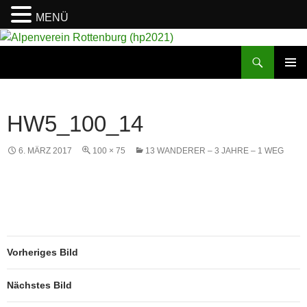
MENÜ
Suchen
Alpenverein Rottenburg (hp2021)
ZUM
PRIMÄR
INHALT
MENÜ
SPRINGEN
HW5_100_14
6. MÄRZ 2017
100 × 75
13 WANDERER – 3 JAHRE – 1 WEG
Vorheriges Bild
Nächstes Bild