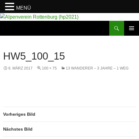
MENÜ
Suchen
Alpenverein Rottenburg (hp2021)
ZUM
PRIMÄR
INHALT
MENÜ
SPRINGEN
HW5_100_15
6. MÄRZ 2017
100 × 75
13 WANDERER – 3 JAHRE – 1 WEG
Vorheriges Bild
Nächstes Bild