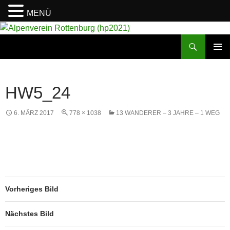
MENÜ
Suchen
Alpenverein Rottenburg (hp2021)
ZUM
PRIMÄR
INHALT
MENÜ
SPRINGEN
HW5_24
6. MÄRZ 2017
778 × 1038
13 WANDERER – 3 JAHRE – 1 WEG
Vorheriges Bild
Nächstes Bild