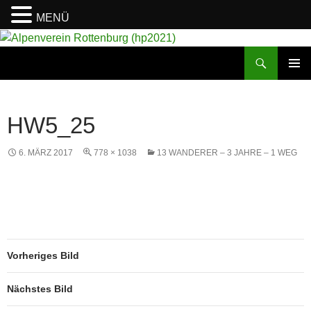
MENÜ
Suchen
Alpenverein Rottenburg (hp2021)
ZUM
PRIMÄR
INHALT
MENÜ
SPRINGEN
HW5_25
6. MÄRZ 2017
778 × 1038
13 WANDERER – 3 JAHRE – 1 WEG
Vorheriges Bild
Nächstes Bild