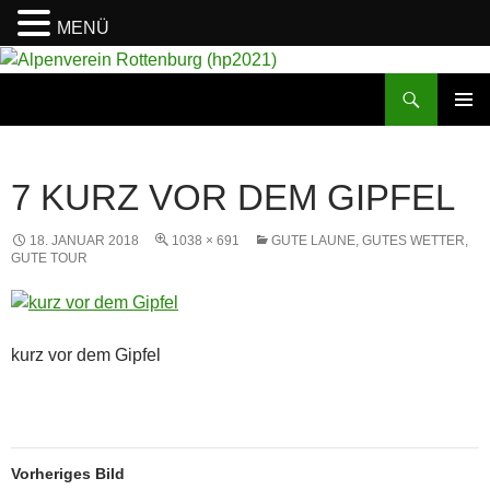
MENÜ
Suchen
Alpenverein Rottenburg (hp2021)
ZUM
PRIMÄR
INHALT
MENÜ
SPRINGEN
7 KURZ VOR DEM GIPFEL
18. JANUAR 2018
1038 × 691
GUTE LAUNE, GUTES WETTER,
GUTE TOUR
kurz vor dem Gipfel
Vorheriges Bild