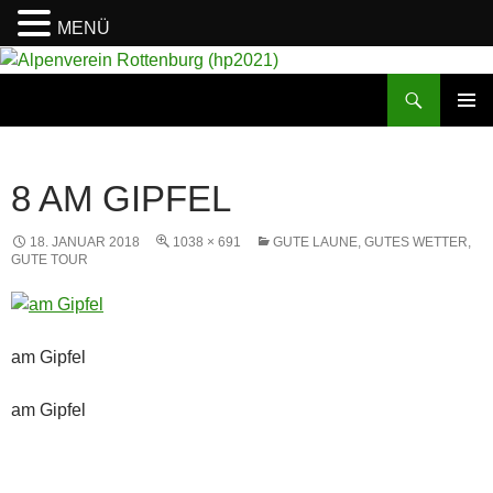
MENÜ
Suchen
Alpenverein Rottenburg (hp2021)
ZUM
PRIMÄR
INHALT
MENÜ
SPRINGEN
8 AM GIPFEL
18. JANUAR 2018
1038 × 691
GUTE LAUNE, GUTES WETTER,
GUTE TOUR
am Gipfel
am Gipfel