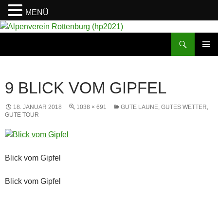
MENÜ
Suchen
Alpenverein Rottenburg (hp2021)
ZUM
PRIMÄR
INHALT
MENÜ
SPRINGEN
9 BLICK VOM GIPFEL
18. JANUAR 2018
1038 × 691
GUTE LAUNE, GUTES WETTER,
GUTE TOUR
Blick vom Gipfel
Blick vom Gipfel