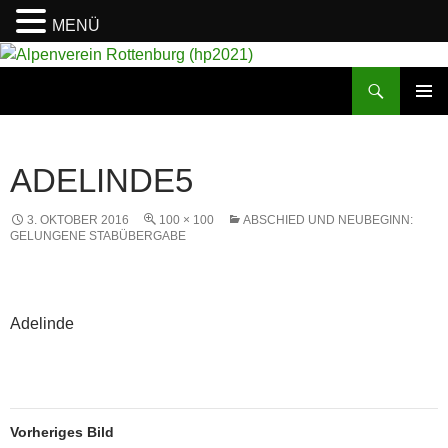
MENÜ
Suchen
Alpenverein Rottenburg (hp2021)
ZUM
PRIMÄR
INHALT
MENÜ
SPRINGEN
ADELINDE5
3. OKTOBER 2016
100 × 100
ABSCHIED UND NEUBEGINN:
GELUNGENE STABÜBERGABE
Adelinde
Vorheriges Bild