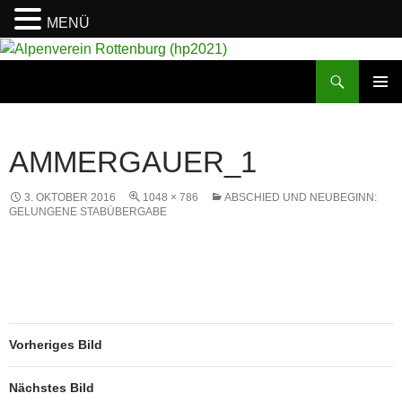
MENÜ
Suchen
Alpenverein Rottenburg (hp2021)
ZUM
PRIMÄR
INHALT
MENÜ
SPRINGEN
AMMERGAUER_1
3. OKTOBER 2016
1048 × 786
ABSCHIED UND NEUBEGINN:
GELUNGENE STABÜBERGABE
Vorheriges Bild
Nächstes Bild