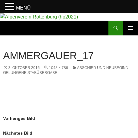
MENÜ
Suchen
Alpenverein Rottenburg (hp2021)
ZUM
PRIMÄR
INHALT
MENÜ
SPRINGEN
AMMERGAUER_17
3. OKTOBER 2016
1048 × 786
ABSCHIED UND NEUBEGINN:
GELUNGENE STABÜBERGABE
Vorheriges Bild
Nächstes Bild