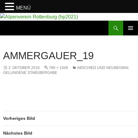
MENÜ
Suchen
Alpenverein Rottenburg (hp2021)
ZUM
PRIMÄR
INHALT
MENÜ
SPRINGEN
AMMERGAUER_19
3. OKTOBER 2016
786 × 1048
ABSCHIED UND NEUBEGINN:
GELUNGENE STABÜBERGABE
Vorheriges Bild
Nächstes Bild