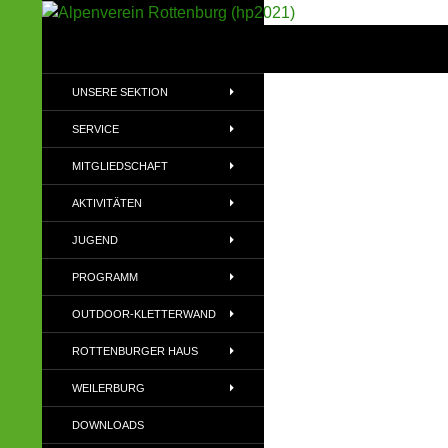
Suchen
Alpenverein Rottenburg (hp2021)
Sektion im Deutschen Alpenverein
UNSERE SEKTION
(DAV)
SERVICE
MITGLIEDSCHAFT
AKTIVITÄTEN
JUGEND
PROGRAMM
OUTDOOR-KLETTERWAND
ROTTENBURGER HAUS
WEILERBURG
DOWNLOADS