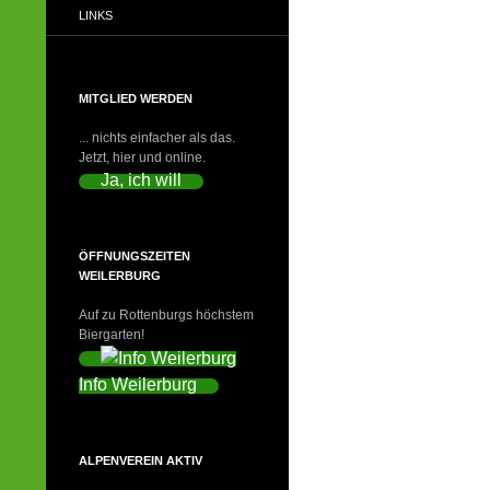
LINKS
MITGLIED WERDEN
... nichts einfacher als das.
Jetzt, hier und online.
Ja, ich will
ÖFFNUNGSZEITEN
WEILERBURG
Auf zu Rottenburgs höchstem
Biergarten!
Info Weilerburg
ALPENVEREIN AKTIV