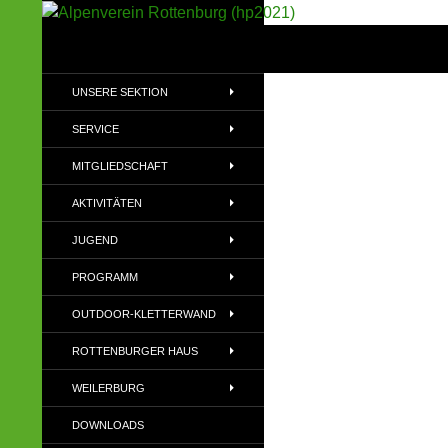
Suchen
Alpenverein Rottenburg (hp2021)
Sektion im Deutschen Alpenverein
UNSERE SEKTION
(DAV)
SERVICE
MITGLIEDSCHAFT
AKTIVITÄTEN
JUGEND
PROGRAMM
OUTDOOR-KLETTERWAND
ROTTENBURGER HAUS
WEILERBURG
DOWNLOADS