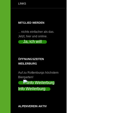
LINKS
MITGLIED WERDEN
... nichts einfacher als das.
Jetzt, hier und online.
Ja, ich will
ÖFFNUNGSZEITEN
WEILERBURG
Auf zu Rottenburgs höchstem
Biergarten!
Info Weilerburg
ALPENVEREIN AKTIV