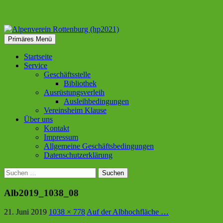
Suchen
Zum
Primäres Menü
Inhalt
Alpenverein Rottenburg
springen
Startseite
Service
(hp2021)
Geschäftsstelle
Bibliothek
Ausrüstungsverleih
Ausleihbedingungen
Vereinsheim Klause
Über uns
Kontakt
Impressum
Allgemeine Geschäftsbedingungen
Datenschutzerklärung
Suchen
nach:
Alb2019_1038_08
21. Juni 2019
1038 × 778
Auf der Albhochfläche …