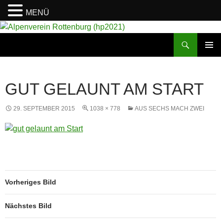
MENÜ
Suchen
Alpenverein Rottenburg (hp2021)
ZUM
PRIMÄR
INHALT
MENÜ
SPRINGEN
GUT GELAUNT AM START
29. SEPTEMBER 2015
1038 × 778
AUS SECHS MACH ZWEI
Vorheriges Bild
Nächstes Bild