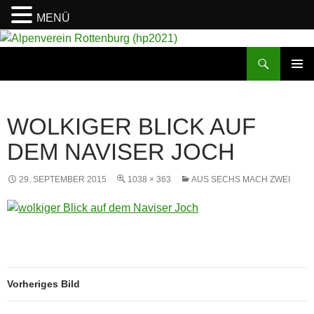
MENÜ
Suchen
Alpenverein Rottenburg (hp2021)
ZUM
PRIMÄR
INHALT
MENÜ
SPRINGEN
WOLKIGER BLICK AUF
DEM NAVISER JOCH
29. SEPTEMBER 2015
1038 × 363
AUS SECHS MACH ZWEI
Vorheriges Bild