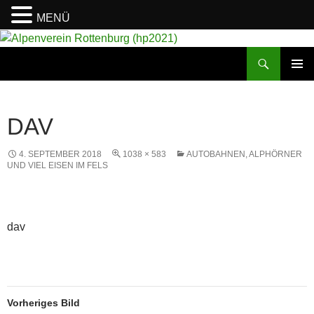
MENÜ
Suchen
Alpenverein Rottenburg (hp2021)
ZUM
PRIMÄR
INHALT
MENÜ
SPRINGEN
DAV
4. SEPTEMBER 2018
1038 × 583
AUTOBAHNEN, ALPHÖRNER
UND VIEL EISEN IM FELS
dav
Vorheriges Bild