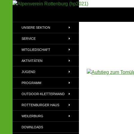
Suchen
Alpenverein Rottenburg (hp2021)
Sektion im Deutschen Alpenverein
UNSERE SEKTION
(DAV)
SERVICE
MITGLIEDSCHAFT
AKTIVITÄTEN
JUGEND
PROGRAMM
OUTDOOR-KLETTERWAND
ROTTENBURGER HAUS
WEILERBURG
DOWNLOADS