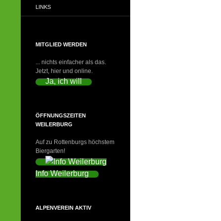
LINKS
MITGLIED WERDEN
... nichts einfacher als das.
Jetzt, hier und online.
Ja, ich will
ÖFFNUNGSZEITEN
WEILERBURG
Auf zu Rottenburgs höchstem
Biergarten!
Info Weilerburg
ALPENVEREIN AKTIV