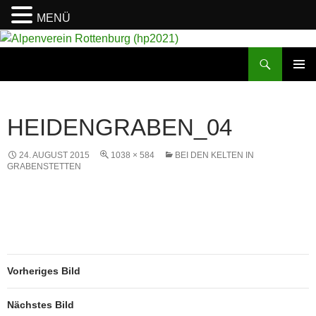
MENÜ
Suchen
Alpenverein Rottenburg (hp2021)
ZUM
PRIMÄR
INHALT
MENÜ
SPRINGEN
HEIDENGRABEN_04
24. AUGUST 2015
1038 × 584
BEI DEN KELTEN IN
GRABENSTETTEN
Vorheriges Bild
Nächstes Bild