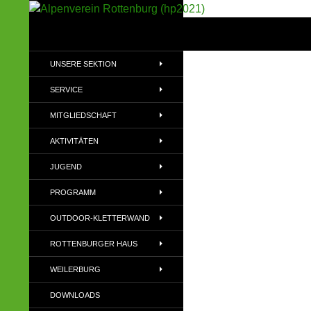
Suchen
Alpenverein Rottenburg (hp2021)
Sektion im Deutschen Alpenverein
UNSERE SEKTION
(DAV)
SERVICE
MITGLIEDSCHAFT
AKTIVITÄTEN
JUGEND
PROGRAMM
OUTDOOR-KLETTERWAND
ROTTENBURGER HAUS
WEILERBURG
DOWNLOADS