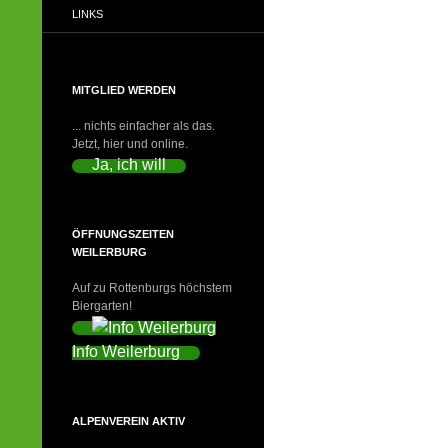
LINKS
MITGLIED WERDEN
... nichts einfacher als das.
Jetzt, hier und online.
Ja, ich will
ÖFFNUNGSZEITEN
WEILERBURG
Auf zu Rottenburgs höchstem
Biergarten!
Info Weilerburg
ALPENVEREIN AKTIV