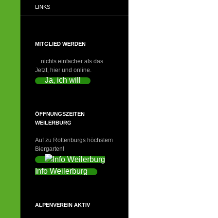
LINKS
MITGLIED WERDEN
... nichts einfacher als das.
Jetzt, hier und online.
Ja, ich will
ÖFFNUNGSZEITEN
WEILERBURG
Auf zu Rottenburgs höchstem
Biergarten!
Info Weilerburg
ALPENVEREIN AKTIV