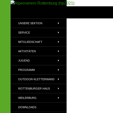
Suchen
Alpenverein Rottenburg (hp2021)
Sektion im Deutschen Alpenverein
UNSERE SEKTION
(DAV)
SERVICE
MITGLIEDSCHAFT
AKTIVITÄTEN
JUGEND
PROGRAMM
OUTDOOR-KLETTERWAND
ROTTENBURGER HAUS
WEILERBURG
DOWNLOADS