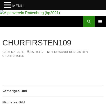
MENÜ
Suchen
Alpenverein Rottenburg (hp2021)
ZUM
PRIMÄR
INHALT
MENÜ
SPRINGEN
CHURFIRSTEN109
19. MAI 2014
550 × 412
BERGWANDERUNG IN DEN
CHURFÜRSTEN
Vorheriges Bild
Nächstes Bild