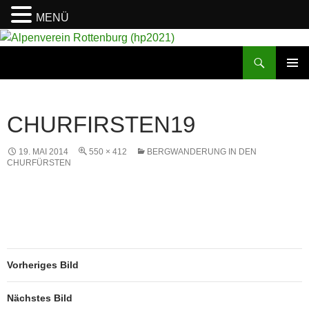
MENÜ
Suchen
Alpenverein Rottenburg (hp2021)
ZUM
PRIMÄR
INHALT
MENÜ
SPRINGEN
CHURFIRSTEN19
19. MAI 2014
550 × 412
BERGWANDERUNG IN DEN
CHURFÜRSTEN
Vorheriges Bild
Nächstes Bild