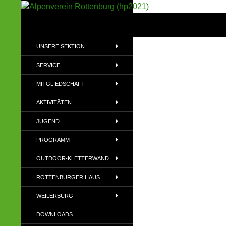
Suchen
Alpenverein Rottenburg (hp2021)
Sektion im Deutschen Alpenverein
UNSERE SEKTION
(DAV)
SERVICE
MITGLIEDSCHAFT
AKTIVITÄTEN
JUGEND
PROGRAMM
OUTDOOR-KLETTERWAND
ROTTENBURGER HAUS
WEILERBURG
DOWNLOADS