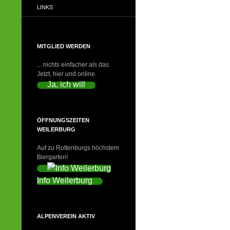
LINKS
MITGLIED WERDEN
... nichts einfacher als das.
Jetzt, hier und online.
Ja, ich will
ÖFFNUNGSZEITEN
WEILERBURG
Auf zu Rottenburgs höchstem
Biergarten!
Info Weilerburg
ALPENVEREIN AKTIV