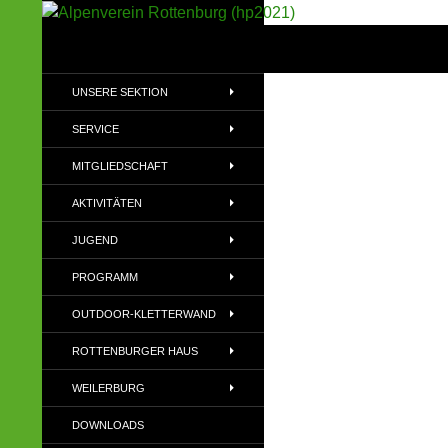
Suchen
Alpenverein Rottenburg (hp2021)
Sektion im Deutschen Alpenverein
UNSERE SEKTION
(DAV)
SERVICE
MITGLIEDSCHAFT
AKTIVITÄTEN
JUGEND
PROGRAMM
OUTDOOR-KLETTERWAND
ROTTENBURGER HAUS
WEILERBURG
DOWNLOADS