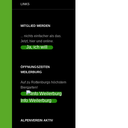
LINKS
MITGLIED WERDEN
... nichts einfacher als das.
Jetzt, hier und online.
Ja, ich will
ÖFFNUNGSZEITEN
WEILERBURG
Auf zu Rottenburgs höchstem
Biergarten!
Info Weilerburg
ALPENVEREIN AKTIV