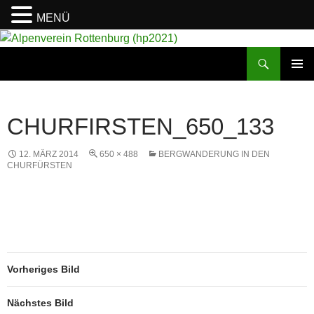
MENÜ
Suchen
Alpenverein Rottenburg (hp2021)
ZUM
PRIMÄR
INHALT
MENÜ
SPRINGEN
CHURFIRSTEN_650_133
12. MÄRZ 2014
650 × 488
BERGWANDERUNG IN DEN
CHURFÜRSTEN
Vorheriges Bild
Nächstes Bild