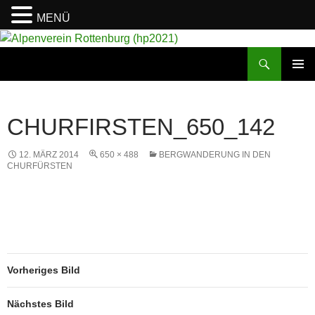
MENÜ
Suchen
Alpenverein Rottenburg (hp2021)
ZUM
PRIMÄR
INHALT
MENÜ
SPRINGEN
CHURFIRSTEN_650_142
12. MÄRZ 2014
650 × 488
BERGWANDERUNG IN DEN
CHURFÜRSTEN
Vorheriges Bild
Nächstes Bild