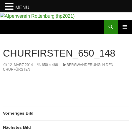
MENÜ
Suchen
Alpenverein Rottenburg (hp2021)
ZUM
PRIMÄR
INHALT
MENÜ
SPRINGEN
CHURFIRSTEN_650_148
12. MÄRZ 2014
650 × 488
BERGWANDERUNG IN DEN
CHURFÜRSTEN
Vorheriges Bild
Nächstes Bild