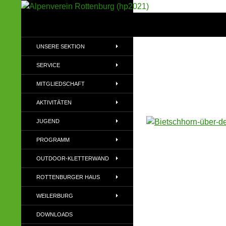
Suchen
Alpenverein Rottenburg (hp2021)
Sektion im Deutschen Alpenverein
UNSERE SEKTION
(DAV)
SERVICE
MITGLIEDSCHAFT
AKTIVITÄTEN
JUGEND
PROGRAMM
OUTDOOR-KLETTERWAND
ROTTENBURGER HAUS
WEILERBURG
DOWNLOADS