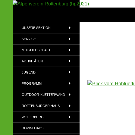
Suchen
Alpenverein Rottenburg (hp2021)
Sektion im Deutschen Alpenverein
UNSERE SEKTION
(DAV)
SERVICE
MITGLIEDSCHAFT
AKTIVITÄTEN
JUGEND
PROGRAMM
OUTDOOR-KLETTERWAND
ROTTENBURGER HAUS
WEILERBURG
DOWNLOADS