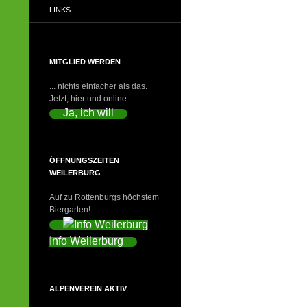
LINKS
MITGLIED WERDEN
... nichts einfacher als das.
Jetzt, hier und online.
Ja, ich will
ÖFFNUNGSZEITEN
WEILERBURG
Auf zu Rottenburgs höchstem
Biergarten!
Info Weilerburg
ALPENVEREIN AKTIV