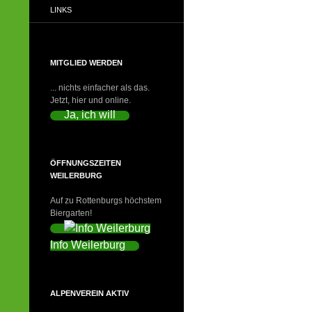
LINKS
MITGLIED WERDEN
... nichts einfacher als das.
Jetzt, hier und online.
Ja, ich will
ÖFFNUNGSZEITEN
WEILERBURG
Auf zu Rottenburgs höchstem
Biergarten!
Info Weilerburg
ALPENVEREIN AKTIV