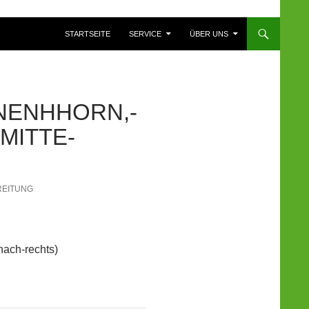
ZUM INHALT SPRINGEN
STARTSEITE
SERVICE
ÜBER UNS
NENHHORN,-
MITTE-
REITUNG
nach-rechts)