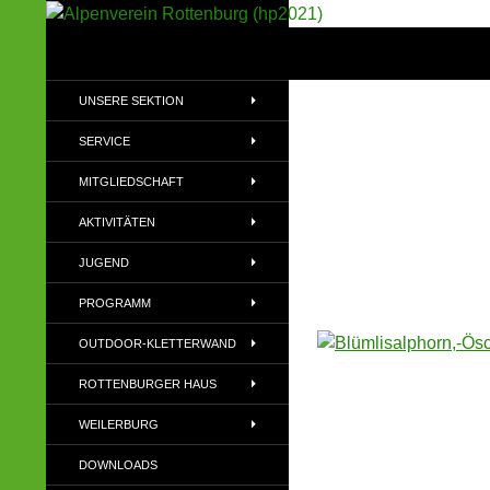
Suchen
Alpenverein Rottenburg (hp2021)
Sektion im Deutschen Alpenverein
UNSERE SEKTION
(DAV)
SERVICE
MITGLIEDSCHAFT
AKTIVITÄTEN
JUGEND
PROGRAMM
OUTDOOR-KLETTERWAND
ROTTENBURGER HAUS
WEILERBURG
DOWNLOADS