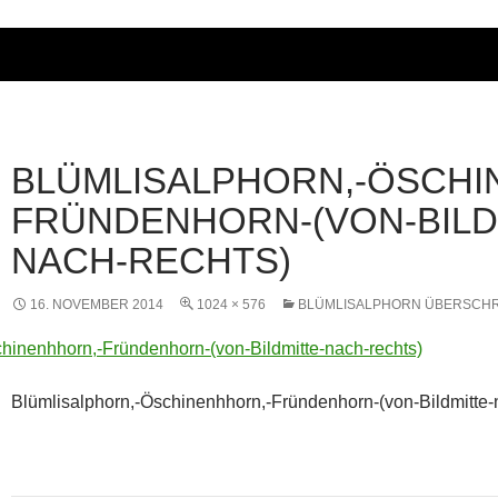
BLÜMLISALPHORN,-ÖSCHI
FRÜNDENHORN-(VON-BILD
NACH-RECHTS)
16. NOVEMBER 2014
1024 × 576
BLÜMLISALPHORN ÜBERSCH
Blümlisalphorn,-Öschinenhhorn,-Fründenhorn-(von-Bildmitte-