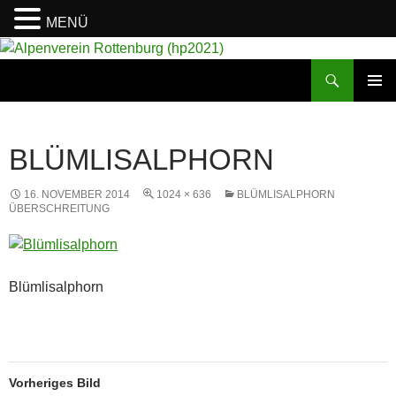
MENÜ
Suchen
Alpenverein Rottenburg (hp2021)
ZUM
PRIMÄR
INHALT
MENÜ
SPRINGEN
BLÜMLISALPHORN
16. NOVEMBER 2014
1024 × 636
BLÜMLISALPHORN
ÜBERSCHREITUNG
Blümlisalphorn
Vorheriges Bild