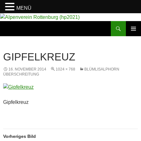
MENÜ
Suchen
Alpenverein Rottenburg (hp2021)
ZUM
PRIMÄR
INHALT
MENÜ
SPRINGEN
GIPFELKREUZ
16. NOVEMBER 2014
1024 × 768
BLÜMLISALPHORN
ÜBERSCHREITUNG
Gipfelkreuz
Vorheriges Bild