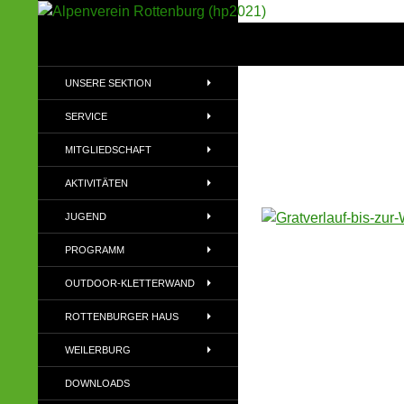
Suchen
Alpenverein Rottenburg (hp2021)
Sektion im Deutschen Alpenverein
UNSERE SEKTION
(DAV)
SERVICE
MITGLIEDSCHAFT
AKTIVITÄTEN
JUGEND
PROGRAMM
OUTDOOR-KLETTERWAND
ROTTENBURGER HAUS
WEILERBURG
DOWNLOADS