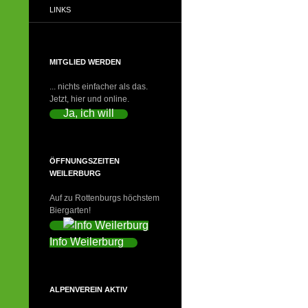
LINKS
MITGLIED WERDEN
... nichts einfacher als das.
Jetzt, hier und online.
Ja, ich will
ÖFFNUNGSZEITEN
WEILERBURG
Auf zu Rottenburgs höchstem
Biergarten!
Info Weilerburg
ALPENVEREIN AKTIV