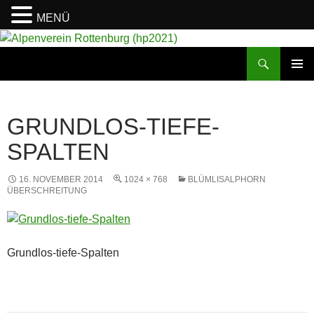
MENÜ
Suchen
Alpenverein Rottenburg (hp2021)
ZUM
PRIMÄR
INHALT
MENÜ
SPRINGEN
GRUNDLOS-TIEFE-
SPALTEN
16. NOVEMBER 2014
1024 × 768
BLÜMLISALPHORN
ÜBERSCHREITUNG
Grundlos-tiefe-Spalten